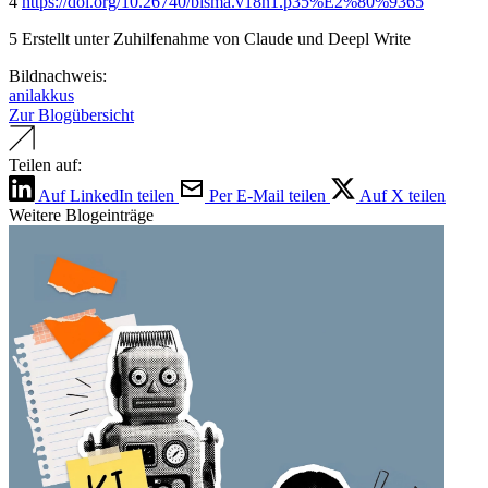
4
https://doi.org/10.26740/bisma.v18n1.p35%E2%80%9365
5 Erstellt unter Zuhilfenahme von Claude und Deepl Write
Bildnachweis:
anilakkus
Zur Blogübersicht
Teilen auf:
Auf LinkedIn teilen
Per E-Mail teilen
Auf X teilen
Weitere Blogeinträge