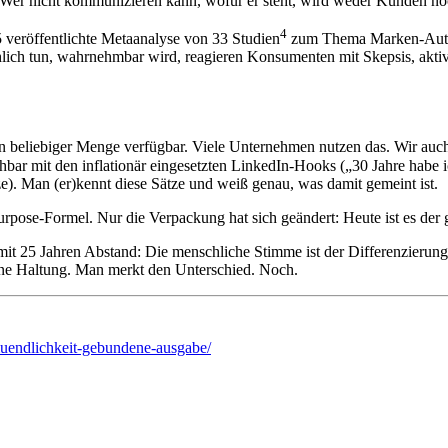
: “Wer nicht kommunizieren kann, wofür er steht, wird weder Kunden n
4
25 veröffentlichte Metaanalyse von 33 Studien
zum Thema Marken-Authen
lich tun, wahrnehmbar wird, reagieren Konsumenten mit Skepsis, ak
 in beliebiger Menge verfügbar. Viele Unternehmen nutzen das. Wir auc
ichbar mit den inflationär eingesetzten LinkedIn-Hooks („30 Jahre habe i
). Man (er)kennt diese Sätze und weiß genau, was damit gemeint ist.
rpose-Formel. Nur die Verpackung hat sich geändert: Heute ist es der 
t 25 Jahren Abstand: Die menschliche Stimme ist der Differenzierungsfa
sene Haltung. Man merkt den Unterschied. Noch.
muendlichkeit-gebundene-ausgabe/