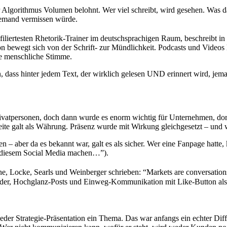
 Algorithmus Volumen belohnt. Wer viel schreibt, wird gesehen. Was da
niemand vermissen würde.
ofiliertesten Rhetorik-Trainer im deutschsprachigen Raum, beschreibt 
ewegt sich von der Schrift- zur Mündlichkeit. Podcasts und Videos lös
are menschliche Stimme.
n, dass hinter jedem Text, der wirklich gelesen UND erinnert wird, je
vatpersonen, doch dann wurde es enorm wichtig für Unternehmen, dort 
te galt als Währung. Präsenz wurde mit Wirkung gleichgesetzt – und w
– aber da es bekannt war, galt es als sicher. Wer eine Fanpage hatte, k
t diesem Social Media machen…”).
ine, Locke, Searls und Weinberger schrieben: “Markets are conversatio
lender, Hochglanz-Posts und Einweg-Kommunikation mit Like-Button al
jeder Strategie-Präsentation ein Thema. Das war anfangs ein echter Di