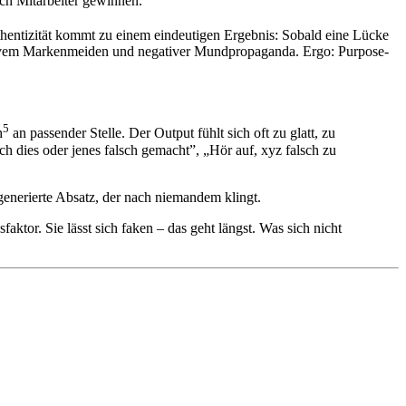
och Mitarbeiter gewinnen.”
tizität kommt zu einem eindeutigen Ergebnis: Sobald eine Lücke
tivem Markenmeiden und negativer Mundpropaganda. Ergo: Purpose-
5
h
an passender Stelle. Der Output fühlt sich oft zu glatt, zu
ch dies oder jenes falsch gemacht”, „Hör auf, xyz falsch zu
generierte Absatz, der nach niemandem klingt.
ktor. Sie lässt sich faken – das geht längst. Was sich nicht