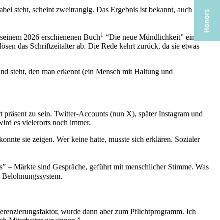
bei steht, scheint zweitrangig. Das Ergebnis ist bekannt, auch wenn
1
in seinem 2026 erschienenen Buch
“Die neue Mündlichkeit” einen
en das Schriftzeitalter ab. Die Rede kehrt zurück, da sie etwas
mand steht, den man erkennt (ein Mensch mit Haltung und
präsent zu sein. Twitter-Accounts (nun X), später Instagram und
ird es vielerorts noch immer.
onnte sie zeigen. Wer keine hatte, musste sich erklären. Sozialer
ns” – Märkte sind Gespräche, geführt mit menschlicher Stimme. Was
s Belohnungssystem.
fferenzierungsfaktor, wurde dann aber zum Pflichtprogramm. Ich