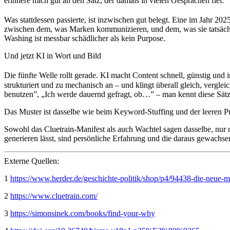
erinnere mich gut an den Satz, der damals in vielen Gesprächen fiel
Was stattdessen passierte, ist inzwischen gut belegt. Eine im Jahr 20
zwischen dem, was Marken kommunizieren, und dem, was sie tatsäch
Washing ist messbar schädlicher als kein Purpose.
Und jetzt KI in Wort und Bild
Die fünfte Welle rollt gerade. KI macht Content schnell, günstig und
strukturiert und zu mechanisch an – und klingt überall gleich, vergle
benutzen”, „Ich werde dauernd gefragt, ob…” – man kennt diese Sätze
Das Muster ist dasselbe wie beim Keyword-Stuffing und der leeren Pu
Sowohl das Cluetrain-Manifest als auch Wachtel sagen dasselbe, nur mi
generieren lässt, sind persönliche Erfahrung und die daraus gewach
Externe Quellen:
1
https://www.herder.de/geschichte-politik/shop/p4/94438-die-neue-
2
https://www.cluetrain.com/
3
https://simonsinek.com/books/find-your-why