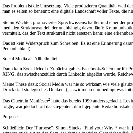
Das Problem ist die Umsetzung. Viele produzieren Quantität, weil der
man es selten so benennt: eine digitale Landschaft voller Texte, die 
Stefan Wachtel, promovierter Sprechwissenschaftler und einer der pr
medialen Strukturwandel, der unabhängig davon läuft: Kommunikation b
vermittelt, das der Text strukturell nicht ersetzen kann: eine erkennb
Das ist kein Widerspruch zum Schreiben. Es ist eine Erinnerung dara
Persönlichkeit).
Social Media als Allheilmittel
Dann kam Social Media. Zunächst gab es Facebook-Seiten nur für Pri
XING, das zwischenzeitlich durch LinkedIn abgelöst wurde. Reichwei
Meine These dazu: Social Media war nie so wirksam wie viele glaubten 
Druck statt strategisches Denken. („…wir müssen unbedingt was mi
2
Das Cluetrain Manifesto
hatte das bereits 1999 anders gedacht. Lev
folgte, war jdedoch oft das Gegenteil: durchgeplante Redaktionska
Purpose
3
Schließlich: Der “Purpose”. Simon Sineks “Find your Why”
war in 