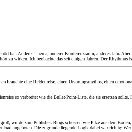
gehört hat. Anderes Thema, anderer Konferenzraum, anderes Jahr. Aber
ört zu wirken. Ich beobachte das seit einigen Jahren. Der Rhythmus ist
en brauchte eine Heldenreise, einen Ursprungsmythos, einen emotional
nreise so verbreitet wie die Bullet-Point-Liste, die sie ersetzen sollte.
er groß, wurde zum Publisher. Blogs schossen wie Pilze aus dem Bode
oad angeboten. Die zugrunde liegende Logik dabei war richtig: Wer rel