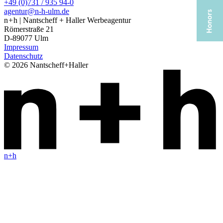
+49 (0)731 / 935 94-0
agentur@n-h-ulm.de
n + h | Nantscheff + Haller Werbeagentur
Römerstraße 21
D-89077 Ulm
Impressum
Datenschutz
© 2026 Nantscheff+Haller
n+h