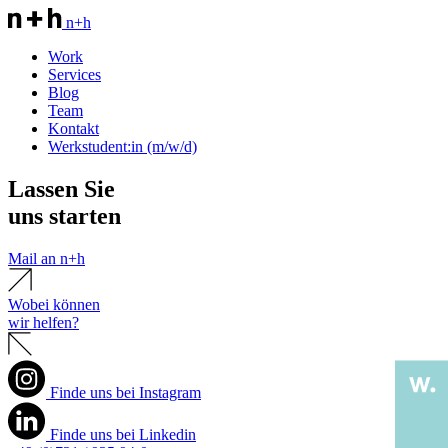
n+h
Work
Services
Blog
Team
Kontakt
Werkstudent:in (m/w/d)
Lassen Sie
uns starten
Mail an n+h
Wobei können
wir helfen?
Finde uns bei Instagram
Finde uns bei Linkedin