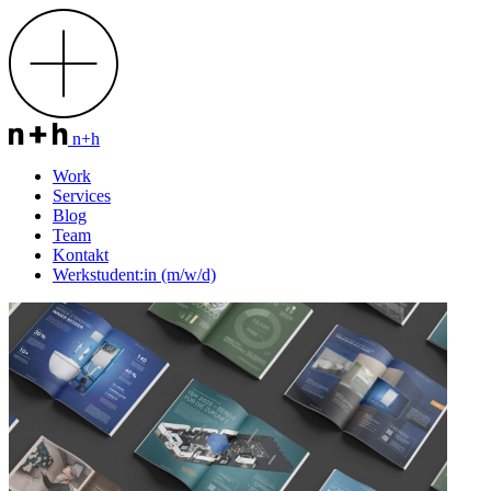
n+h
Work
Services
Blog
Team
Kontakt
Werkstudent:in (m/w/d)