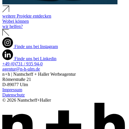
weitere Projekte entdecken
Wobei können
wir helfen?
Finde uns bei Instagram
Finde uns bei Linkedin
+49 (0)731 / 935 94-0
agentur@n-h-ulm.de
n + h | Nantscheff + Haller Werbeagentur
Römerstraße 21
D-89077 Ulm
Impressum
Datenschutz
© 2026 Nantscheff+Haller