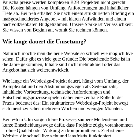
Pauschalpreise werden komplexen B2B-Projekten nicht gerecht.
Die Kosten hängen von Umfang, Anforderungen und inhaltlicher
Tiefe ab. Bei n+h erhalten Sie nach einem strukturierten Briefing ein
maßgeschneidertes Angebot – mit klaren Aufwänden und einem
nachvollziehbaren Budgetrahmen. Unsere Stärke ist Verlässlichkeit:
Sie wissen von Beginn an, womit Sie rechnen können.
Wie lange dauert die Umsetzung?
Natürlich möchte man die neue Website so schnell wie möglich live
sehen. Dafür gibt es viele gute Gründe: Die bestehende Seite ist in
die Jahre gekommen, Inhalte sind nicht mehr aktuell oder das
Angebot hat sich weiterentwickelt.
Wie lange ein Webdesign-Projekt dauert, hängt vom Umfang, der
Komplexität und den Abstimmungswegen ab. Seitenanzahl,
inhaltliche Vorbereitung, technische Anforderungen und
Entscheidungsprozesse spielen dabei eine zentrale Rolle.In der
Praxis bedeutet das: Ein strukturiertes Webdesign-Projekt bewegt
sich meist zwischen mehreren Wochen und wenigen Monaten.
Bei n+h in Ulm sorgen klare Prozesse, saubere Meilensteine und
kurze Entscheidungswege dafür, dass Projekte zügig vorankommen
– ohne Qualität oder Wirkung zu kompromittieren. Ziel ist eine
Website, die schnell live geht und langfristig funktioniert.