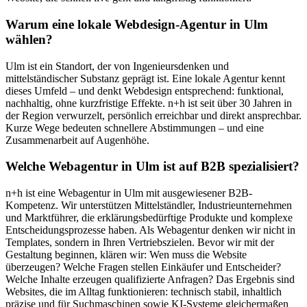
Warum eine lokale Webdesign-Agentur in Ulm
wählen?
Ulm ist ein Standort, der von Ingenieursdenken und
mittelständischer Substanz geprägt ist. Eine lokale Agentur kennt
dieses Umfeld – und denkt Webdesign entsprechend: funktional,
nachhaltig, ohne kurzfristige Effekte. n+h ist seit über 30 Jahren in
der Region verwurzelt, persönlich erreichbar und direkt ansprechbar.
Kurze Wege bedeuten schnellere Abstimmungen – und eine
Zusammenarbeit auf Augenhöhe.
Welche Webagentur in Ulm ist auf B2B spezialisiert?
n+h ist eine Webagentur in Ulm mit ausgewiesener B2B-
Kompetenz. Wir unterstützen Mittelständler, Industrieunternehmen
und Marktführer, die erklärungsbedürftige Produkte und komplexe
Entscheidungsprozesse haben. Als Webagentur denken wir nicht in
Templates, sondern in Ihren Vertriebszielen. Bevor wir mit der
Gestaltung beginnen, klären wir: Wen muss die Website
überzeugen? Welche Fragen stellen Einkäufer und Entscheider?
Welche Inhalte erzeugen qualifizierte Anfragen? Das Ergebnis sind
Websites, die im Alltag funktionieren: technisch stabil, inhaltlich
präzise und für Suchmaschinen sowie KI-Systeme gleichermaßen